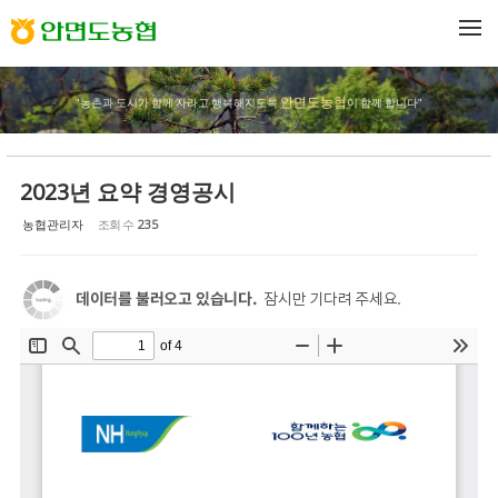
Sketchbook5, 스케치북5
Sketchbook5, 스케치북5
메뉴 건너뛰기
안면도농협
"농촌과 도시가 함께 자라고 행복해지도록
이 함께 합니다"
2023년 요약 경영공시
농협관리자
조회 수
235