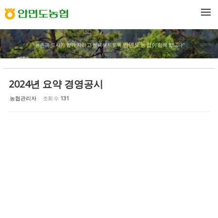
Sketchbook5, 스케치북5
Sketchbook5, 스케치북5
메뉴 건너뛰기
안면도농협
"농촌과 도시가 함께 자라고 행복해지도록
이 함께 합니다"
2024년 요약 경영공시
농협관리자
조회 수
131