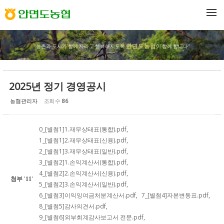
Sketchbook5, 스케치북5
Sketchbook5, 스케치북5
메뉴 건너뛰기
안면도농협
"농촌과 도시가 함께 자라고 행복해지도록
이 함께 합니다"
2025년 정기 경영공시
농협관리자
조회 수
86
0_[별첨1]1.재무상태표(통합).pdf
,
1_[별첨1]2.재무상태표(신용).pdf
,
2_[별첨1]3.재무상태표(일반).pdf
,
3_[별첨2]1.손익계산서(통합).pdf
,
4_[별첨2]2.손익계산서(신용).pdf
,
첨부
'
'
11
5_[별첨2]3.손익계산서(일반).pdf
,
6_[별첨3]이익잉여금처분계산서.pdf
,
7_[별첨4]자본변동표.pdf
,
8_[별첨5]감사의견서.pdf
,
9_[별첨6]외부회계감사보고서 전문.pdf
,