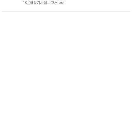
10_[별첨7]사업보고서.pdf