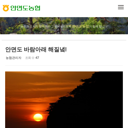
Sketchbook5, 스케치북5
Sketchbook5, 스케치북5
메뉴 건너뛰기
안면도농협
"농촌과 도시가 함께 자라고 행복해지도록
이 함께 합니다"
안면도 바람아래 해질녘!
농협관리자
조회 수
47