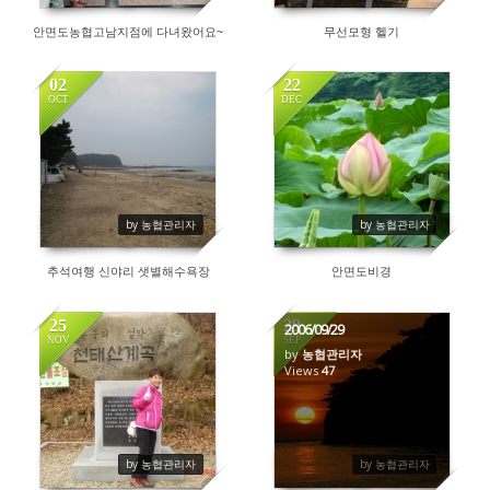
안면도농협고남지점에 다녀왔어요~
무선모형 헬기
02
22
OCT
DEC
89
55
by 농협관리자
by 농협관리자
추석여행 신야리 샛별해수욕장
안면도비경
25
29
2006/09/29
NOV
SEP
by
농협관리자
132
Views
47
by 농협관리자
by 농협관리자