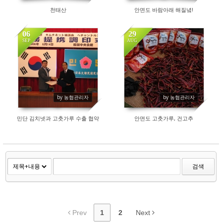
천태산
안면도 바람아래 해질녘!
06
29
SEP
AUG
160
222
by 농협관리자
by 농협관리자
민단 김치넷과 고춧가루 수출 협약
안면도 고춧가루, 건고추
검색
Prev
1
2
Next