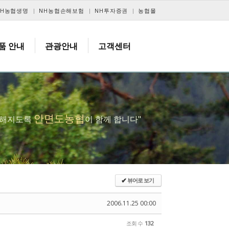
NH농협생명
NH농협손해보험
NH투자증권
농협몰
품 안내
관광안내
고객센터
안면도농협
복해지도록
이 함께 합니다"
뷰어로 보기
✔
2006.11.25 00:00
조회 수
132