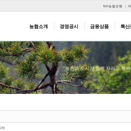
메뉴 건너뛰기
NH농협은행
농협소개
경영공시
금융상품
특산
"농촌과 도시가 함께 자라고 행
리자