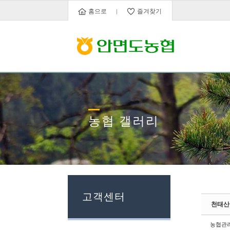
Sketchbook5, 스케치북5
Sketchbook5, 스케치북5
홈으로
즐겨찾기
농협 갤러리
고객센터
천태산
농협관